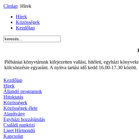
Címlap
Hírek
Hírek
Közösségek
Kezdőlap
Plébániai könyvtárunk kifejezetten vallási, hitéleti, egyházi könyve
kölcsönzésre egyaránt. A nyitva tartási idő kedd 16.00-17.30 között.
Kezdőlap
Hírek
Állandó programok
Hitoktatás
Közösségek
Közösségek élete
Alapítvány
Egyházi hozzájárulás
Családi napközi
Liget Hírmondó
Kapcsolat