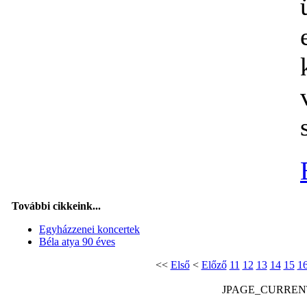
További cikkeink...
Egyházzenei koncertek
Béla atya 90 éves
<<
Első
<
Előző
11
12
13
14
15
1
JPAGE_CURREN