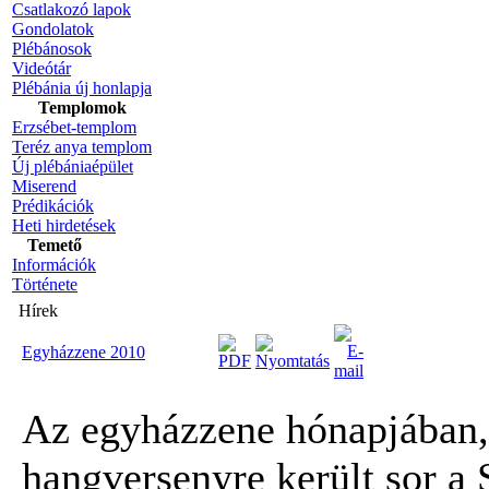
Csatlakozó lapok
Gondolatok
Plébánosok
Videótár
Plébánia új honlapja
Templomok
Erzsébet-templom
Teréz anya templom
Új plébániaépület
Miserend
Prédikációk
Heti hirdetések
Temető
Információk
Története
Hírek
Egyházzene 2010
Az egyházzene hónapjában,
hangversenyre került sor a 