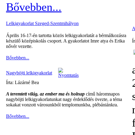
Bővebben...
Lelkigyakorlat Szeged-Szentmihályon
A
Április 16-17-én tartotta közös lelkigyakorlatát a bérmálkozásra
készülő középiskolás csoport. A gyakorlatot Imre atya és Erika
Í
nővér vezette.
Bővebben...
Nagyböjti lelkigyakorlat
Írta: Lázárné Bea
A teremtett világ, az ember ma és holnap
című háromnapos
nagyböjti lelkigyakorlatunkat nagy érdeklődés övezte, a téma
sokakat vonzott városunkból templomunkba, plébániánkra.
Bővebben...