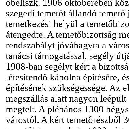
obeliszk. 1906 októberében köz
szegedi temetőt állandó temető j
temetkezési helyül a temetőbizo
átengedte. A temetőbizottság me
rendszabályt jóváhagyta a város
tanácsi támogatással, segély útj
1908-ban segélyt kért a bizotts
létesítendő kápolna építésére, é
építésének szükségessége. Az el
megszállás alatt nagyon leépült
megtelt. A plébános 1300 négysz
várostól. A kért temetőrészből 