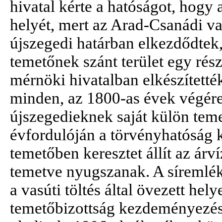
hivatal kérte a hatóságot, hogy a
helyét, mert az Arad-Csanádi va
újszegedi határban elkezdődtek,
temetőnek szánt terület egy részé
mérnöki hivatalban elkészítetté
minden, az 1800-as évek végér
újszegedieknek saját külön teme
évfordulóján a törvényhatóság 
temetőben keresztet állít az árví
temetve nyugszanak. A síremlék
a vasúti töltés által övezett hel
temetőbizottság kezdeményezés