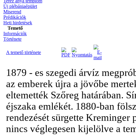
Teréz anya templom
Új plébániaépület
Miserend
Prédikációk
Heti hirdetések
Temető
Információk
Története
A temető története
1879 - es szegedi árvíz megprób
az emberek újra a jövőbe mertek
eltemették Szőreg határában. Sí
éjszaka emlékét. 1880-ban fölsz
rendezését sürgette Kreminger
nincs véglegesen kijelölve a te