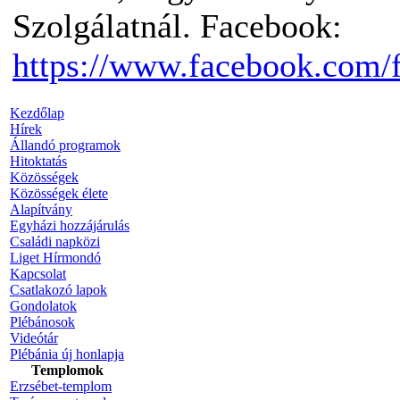
Szolgálatnál. Facebook:
https://www.facebook.com/
Kezdőlap
Hírek
Állandó programok
Hitoktatás
Közösségek
Közösségek élete
Alapítvány
Egyházi hozzájárulás
Családi napközi
Liget Hírmondó
Kapcsolat
Csatlakozó lapok
Gondolatok
Plébánosok
Videótár
Plébánia új honlapja
Templomok
Erzsébet-templom