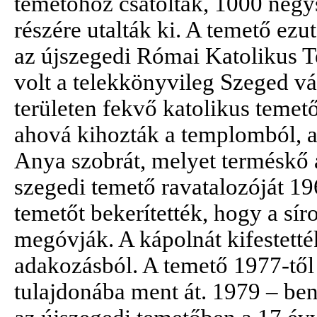
temetőhöz csatoltak, 1000 négy
részére utalták ki. A temető ezu
az újszegedi Római Katolikus 
volt a telekkönyvileg Szeged vá
területen fekvő katolikus temető
ahová kihozták a templomból, a
Anya szobrát, melyet terméskő a
szegedi temető ravatalozóját 19
temetőt bekerítették, hogy a sír
megóvják. A kápolnát kifestett
adakozásból. A temető 1977-től
tulajdonába ment át. 1979 – be