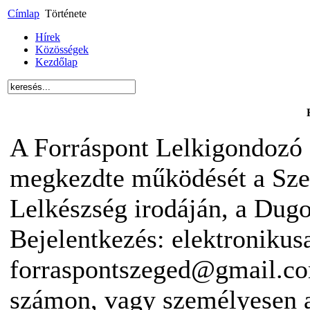
Címlap
Története
Hírek
Közösségek
Kezdőlap
A Forráspont Lelkigondozó 
megkezdte működését a Sze
Lelkészség irodáján, a Dugon
Bejelentkezés: elektronikus
forraspontszeged@gmail.co
számon, vagy személyesen 