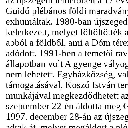
az újszegedi temetőben a 17 évv
Guidó plébános földi maradván
exhumáltak. 1980-ban újszeged
keletkezett, melyet föltöltötték
abból a földből, ami a Dóm tér
adódott. 1991-ben a temetői rav
állapotban volt A gyenge vályog
nem lehetett. Egyházközség, va
támogatásával, Koszó István ter
munkájával megkezdődhetett az 
szeptember 22-én áldotta meg
1997. december 28-án az újszeg
adtak át, melyet megáldott a pl