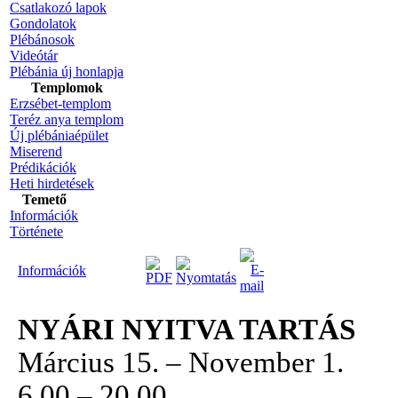
Csatlakozó lapok
Gondolatok
Plébánosok
Videótár
Plébánia új honlapja
Templomok
Erzsébet-templom
Teréz anya templom
Új plébániaépület
Miserend
Prédikációk
Heti hirdetések
Temető
Információk
Története
Információk
NYÁRI NYITVA TARTÁS
Március 15. – November 1.
6.00 – 20.00