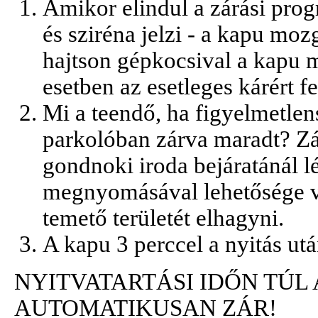
Amikor elindul a zárási progr
és sziréna jelzi - a kapu moz
hajtson gépkocsival a kapu 
esetben az esetleges kárért f
Mi a teendő, ha figyelmetlen
parkolóban zárva maradt? Zár
gondnoki iroda bejáratánál l
megnyomásával lehetősége va
temető területét elhagyni.
A kapu 3 perccel a nyitás ut
NYITVATARTÁSI IDŐN TÚL
AUTOMATIKUSAN ZÁR!