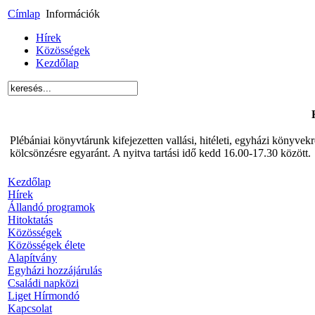
Címlap
Információk
Hírek
Közösségek
Kezdőlap
Plébániai könyvtárunk kifejezetten vallási, hitéleti, egyházi könyve
kölcsönzésre egyaránt. A nyitva tartási idő kedd 16.00-17.30 között.
Kezdőlap
Hírek
Állandó programok
Hitoktatás
Közösségek
Közösségek élete
Alapítvány
Egyházi hozzájárulás
Családi napközi
Liget Hírmondó
Kapcsolat