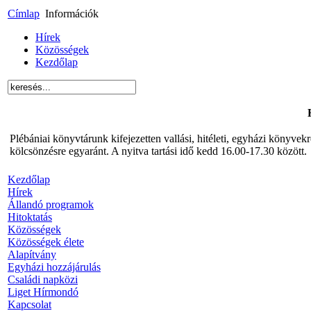
Címlap
Információk
Hírek
Közösségek
Kezdőlap
Plébániai könyvtárunk kifejezetten vallási, hitéleti, egyházi könyve
kölcsönzésre egyaránt. A nyitva tartási idő kedd 16.00-17.30 között.
Kezdőlap
Hírek
Állandó programok
Hitoktatás
Közösségek
Közösségek élete
Alapítvány
Egyházi hozzájárulás
Családi napközi
Liget Hírmondó
Kapcsolat