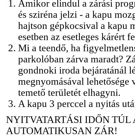
Amikor elindul a zárási progr
és sziréna jelzi - a kapu moz
hajtson gépkocsival a kapu 
esetben az esetleges kárért f
Mi a teendő, ha figyelmetlen
parkolóban zárva maradt? Zár
gondnoki iroda bejáratánál l
megnyomásával lehetősége va
temető területét elhagyni.
A kapu 3 perccel a nyitás ut
NYITVATARTÁSI IDŐN TÚL
AUTOMATIKUSAN ZÁR!