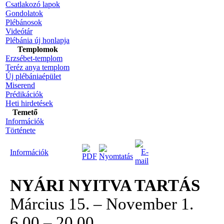
Csatlakozó lapok
Gondolatok
Plébánosok
Videótár
Plébánia új honlapja
Templomok
Erzsébet-templom
Teréz anya templom
Új plébániaépület
Miserend
Prédikációk
Heti hirdetések
Temető
Információk
Története
Információk
NYÁRI NYITVA TARTÁS
Március 15. – November 1.
6.00 – 20.00