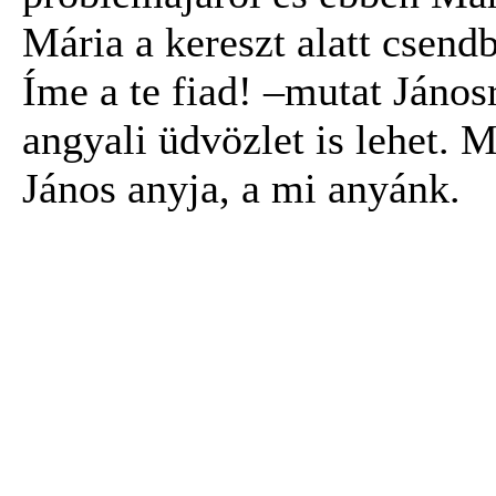
Mária a kereszt alatt csendb
Íme a te fiad! –mutat János
angyali üdvözlet is lehet. M
János anyja, a mi anyánk.