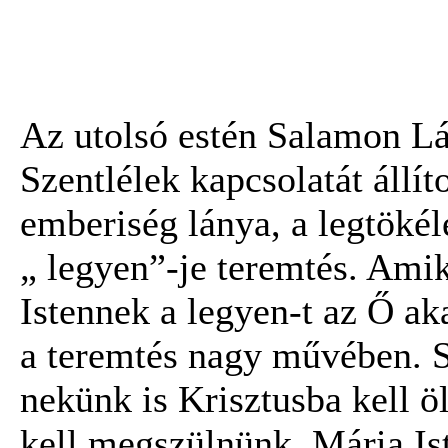
Az utolsó estén Salamon Lá
Szentlélek kapcsolatát állít
emberiség lánya, a legtökél
„ legyen”-je teremtés. Ami
Istennek a legyen-t az Ő aka
a teremtés nagy művében. S
nekünk is Krisztusba kell ö
kell megszülnünk. Mária Is