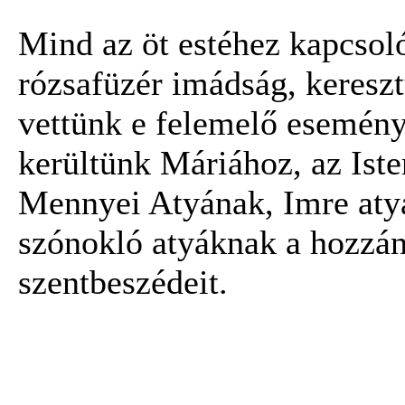
Mind az öt estéhez kapcsoló
rózsafüzér imádság, keresztú
vettünk e felemelő esemén
kerültünk Máriához, az Ist
Mennyei Atyának, Imre aty
szónokló atyáknak a hozzánk
szentbeszédeit.