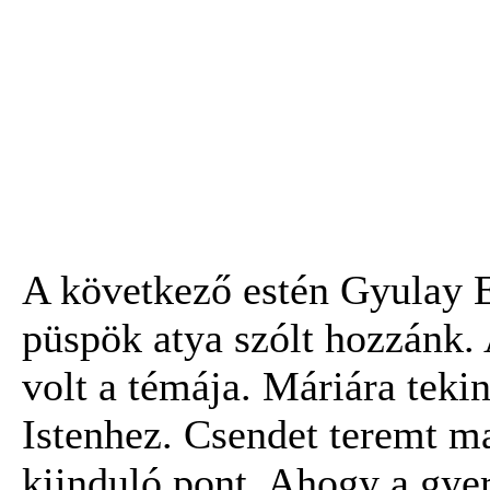
A következő estén Gyulay 
püspök atya szólt hozzánk. 
volt a témája. Máriára teki
Istenhez. Csendet teremt m
kiinduló pont. Ahogy a gy