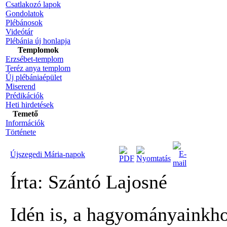
Csatlakozó lapok
Gondolatok
Plébánosok
Videótár
Plébánia új honlapja
Templomok
Erzsébet-templom
Teréz anya templom
Új plébániaépület
Miserend
Prédikációk
Heti hirdetések
Temető
Információk
Története
Újszegedi Mária-napok
Írta: Szántó Lajosné
Idén is, a hagyományainkh