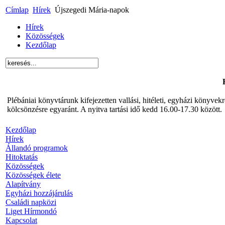
Címlap
Hírek
Újszegedi Mária-napok
Hírek
Közösségek
Kezdőlap
Plébániai könyvtárunk kifejezetten vallási, hitéleti, egyházi könyve
kölcsönzésre egyaránt. A nyitva tartási idő kedd 16.00-17.30 között.
Kezdőlap
Hírek
Állandó programok
Hitoktatás
Közösségek
Közösségek élete
Alapítvány
Egyházi hozzájárulás
Családi napközi
Liget Hírmondó
Kapcsolat