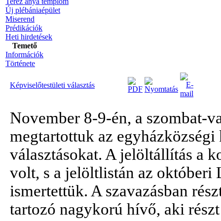
Teréz anya templom
Új plébániaépület
Miserend
Prédikációk
Heti hirdetések
Temető
Információk
Története
Képviselőtestületi választás
November 8-9-én, a szombat-va
megtartottuk az egyházközségi k
választásokat. A jelöltállítás a 
volt, s a jelöltlistán az októbe
ismertettük. A szavazásban rész
tartozó nagykorú hívő, aki részt