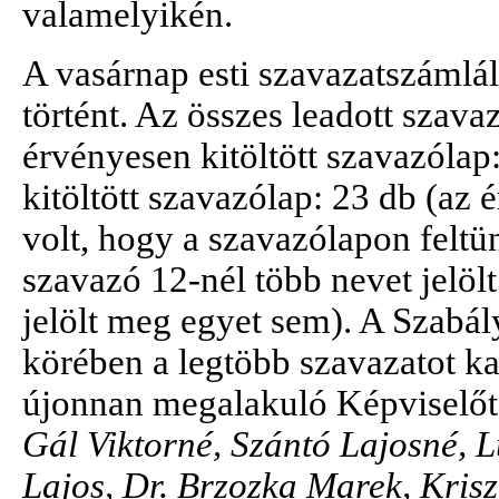
valamelyikén.
A vasárnap esti szavazatszámlá
történt. Az összes leadott szava
érvényesen kitöltött szavazólap
kitöltött szavazólap: 23 db (az
volt, hogy a szavazólapon feltün
szavazó 12-nél több nevet jelö
jelölt meg egyet sem). A Szabál
körében a legtöbb szavazatot ka
újonnan megalakuló Képviselőtes
Gál Viktorné, Szántó Lajosné, 
Lajos, Dr. Brzozka Marek, Krisz