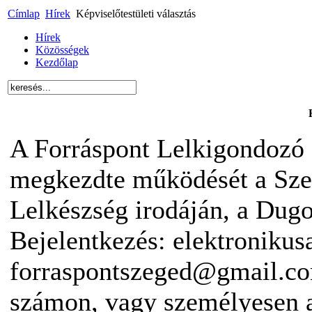
Címlap
Hírek
Képviselőtestületi választás
Hírek
Közösségek
Kezdőlap
A Forráspont Lelkigondozó 
megkezdte működését a Sze
Lelkészség irodáján, a Dugon
Bejelentkezés: elektronikus
forraspontszeged@gmail.co
számon, vagy személyesen 