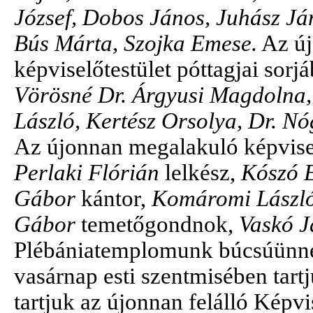
József, Dobos János, Juhász Já
Bús Márta, Szojka Emese.
Az új
képviselőtestület póttagjai sorj
Vörösné Dr. Árgyusi Magdolna, 
László, Kertész Orsolya, Dr. N
Az újonnan megalakuló képvisel
Perlaki Flórián
lelkész,
Kószó E
Gábor
kántor,
Komáromi Lászl
Gábor
temetőgondnok,
Vaskó 
Plébániatemplomunk búcsúünne
vasárnap esti szentmisében tart
tartjuk az újonnan felálló Képvi