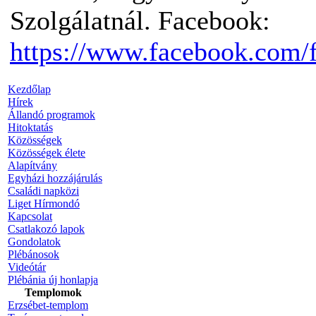
Szolgálatnál. Facebook:
https://www.facebook.com/
Kezdőlap
Hírek
Állandó programok
Hitoktatás
Közösségek
Közösségek élete
Alapítvány
Egyházi hozzájárulás
Családi napközi
Liget Hírmondó
Kapcsolat
Csatlakozó lapok
Gondolatok
Plébánosok
Videótár
Plébánia új honlapja
Templomok
Erzsébet-templom