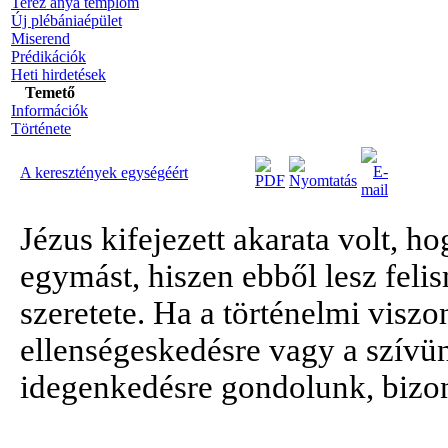
Teréz anya templom
Új plébániaépület
Miserend
Prédikációk
Heti hirdetések
Temető
Információk
Története
A keresztények egységéért
Jézus kifejezett akarata volt, h
egymást, hiszen ebből lesz feli
szeretete. Ha a történelmi visz
ellenségeskedésre vagy a szívü
idegenkedésre gondolunk, bizo