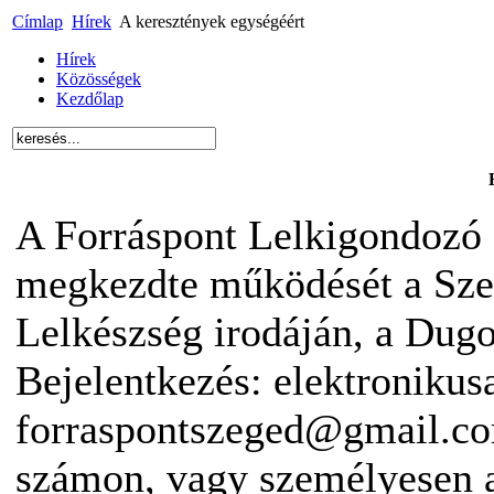
Címlap
Hírek
A keresztények egységéért
Hírek
Közösségek
Kezdőlap
A Forráspont Lelkigondozó 
megkezdte működését a Sze
Lelkészség irodáján, a Dugon
Bejelentkezés: elektronikus
forraspontszeged@gmail.co
számon, vagy személyesen 