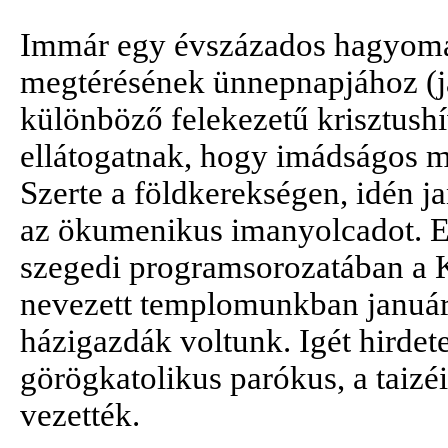
Immár egy évszázados hagyomán
megtérésének ünnepnapjához (ja
különböző felekezetű krisztus
ellátogatnak, hogy imádságos 
Szerte a földkerekségen, idén j
az ökumenikus imanyolcadot. E 
szegedi programsorozatában a K
nevezett templomunkban január
házigazdák voltunk. Igét hirdet
görögkatolikus parókus, a taizé
vezették.