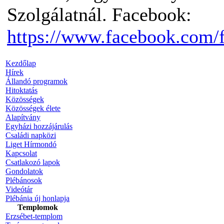
Szolgálatnál. Facebook:
https://www.facebook.com/
Kezdőlap
Hírek
Állandó programok
Hitoktatás
Közösségek
Közösségek élete
Alapítvány
Egyházi hozzájárulás
Családi napközi
Liget Hírmondó
Kapcsolat
Csatlakozó lapok
Gondolatok
Plébánosok
Videótár
Plébánia új honlapja
Templomok
Erzsébet-templom