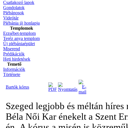
Csatlakozó lapok
Gondolatok
Plébánosok
Videótár
Plébánia új honlapja
Templomok
Erzsébet-templom
Teréz anya templom
Új plébániaépület
Miserend
Prédikációk
Heti hirdetések
Temető
Információk
Története
Bartók kórus
Szeged legjobb és méltán híres 
Béla Női Kar énekelt a Szent E
én. A kórus a misén is közrem