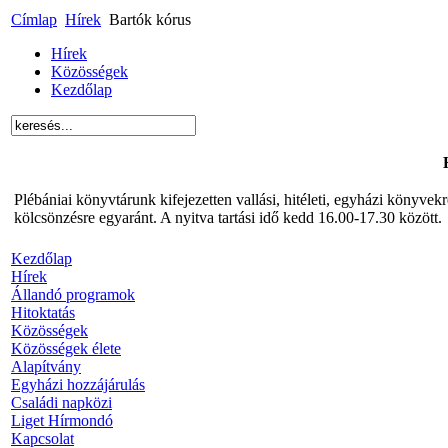
Címlap
Hírek
Bartók kórus
Hírek
Közösségek
Kezdőlap
Plébániai könyvtárunk kifejezetten vallási, hitéleti, egyházi könyve
kölcsönzésre egyaránt. A nyitva tartási idő kedd 16.00-17.30 között.
Kezdőlap
Hírek
Állandó programok
Hitoktatás
Közösségek
Közösségek élete
Alapítvány
Egyházi hozzájárulás
Családi napközi
Liget Hírmondó
Kapcsolat