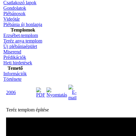
Csatlakozó lapok
Gondolatok
Plébánosok
Videótár
Plébánia új honlapja
Templomok
Erzsébet-templom
Teréz anya templom
Új plébániaépület
Miserend
Prédikációk
Heti hirdetések
Temető
Információk
Története
2006
Teréz templom építése