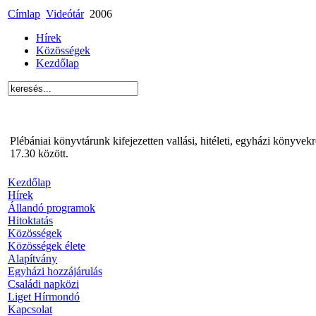
Címlap
Videótár
2006
Hírek
Közösségek
Kezdőlap
Plébániai könyvtárunk kifejezetten vallási, hitéleti, egyházi könyve
17.30 között.
Kezdőlap
Hírek
Állandó programok
Hitoktatás
Közösségek
Közösségek élete
Alapítvány
Egyházi hozzájárulás
Családi napközi
Liget Hírmondó
Kapcsolat