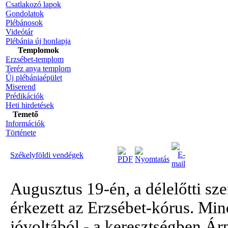
Csatlakozó lapok
Gondolatok
Plébánosok
Videótár
Plébánia új honlapja
Templomok
Erzsébet-templom
Teréz anya templom
Új plébániaépület
Miserend
Prédikációk
Heti hirdetések
Temető
Információk
Története
Székelyföldi vendégek
Augusztus 19-én, a délelőtti s
érkezett az Erzsébet-kórus. Min
jóvoltából - a keresztségben Ár