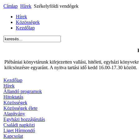
Címlap
Hírek
Székelyföldi vendégek
Hírek
Közösségek
Kezdőlap
Plébániai könyvtárunk kifejezetten vallási, hitéleti, egyházi könyve
kölcsönzésre egyaránt. A nyitva tartási idő kedd 16.00-17.30 között.
Kezdőlap
Hírek
Állandó programok
Hitoktatás
Közösségek
Közösségek élete
Alapítvány
Egyházi hozzájárulás
Családi napközi
Liget Hírmondó
Kapcsolat