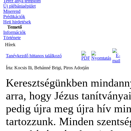
Teréz anya templom
Új plébániaépület
Miserend
Prédikációk
Heti hirdetések
Temető
Információk
Története
Hírek
Tanévkezdő hittanos találkozó
Írta: Kocsis Ili, Behánné Brigi, Piros Adorján
Keresztségünkben mindann
arra, hogy Jézus tanítványa
pedig újra meg újra hív mi
tartozzunk. Minden szentsé