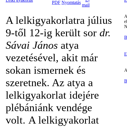
Lelki gyakorlat
E
A
A lelkigyakorlatra július
e
N
9-től 12-ig került sor
dr.
B
Sávai János
atya
vezetésével, akit már
E
sokan ismernek és
A
szeretnek. Az atya a
B
lelkigyakorlat idejére
plébániánk vendége
volt. A lelkigyakorlat