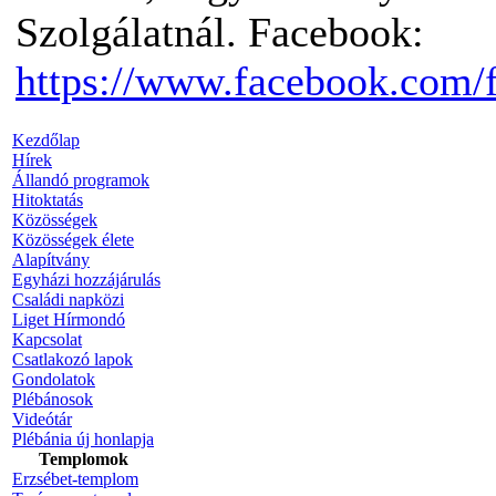
Szolgálatnál. Facebook:
https://www.facebook.com/
Kezdőlap
Hírek
Állandó programok
Hitoktatás
Közösségek
Közösségek élete
Alapítvány
Egyházi hozzájárulás
Családi napközi
Liget Hírmondó
Kapcsolat
Csatlakozó lapok
Gondolatok
Plébánosok
Videótár
Plébánia új honlapja
Templomok
Erzsébet-templom