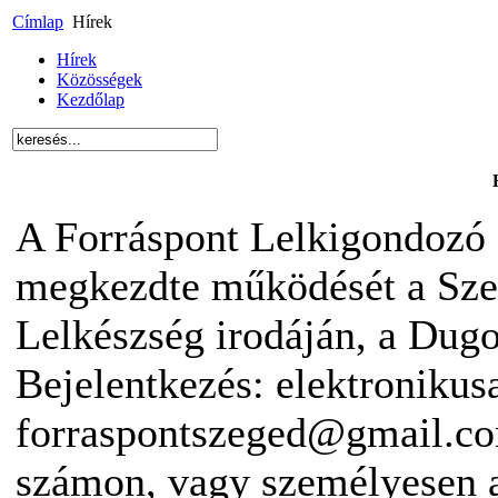
Címlap
Hírek
Hírek
Közösségek
Kezdőlap
A Forráspont Lelkigondozó 
megkezdte működését a Sze
Lelkészség irodáján, a Dugon
Bejelentkezés: elektronikus
forraspontszeged@gmail.co
számon, vagy személyesen 