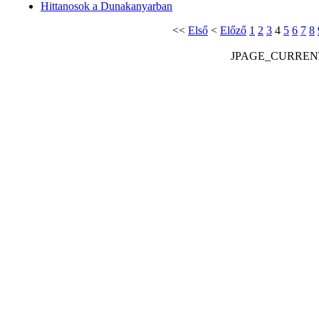
Hittanosok a Dunakanyarban
<<
Első
<
Előző
1
2
3
4
5
6
7
8
JPAGE_CURREN