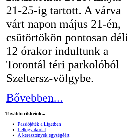
21-25-ig tartott. A várva
várt napon május 21-én,
csütörtökön pontosan déli
12 órakor indultunk a
Torontál téri parkolóból
Szeltersz-völgybe.
Bővebben...
További cikkeink...
Passiójáték a Ligetben
Lelkigyakorlat
A keresztények egységéért