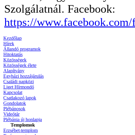
Szolgálatnál. Facebook:
https://www.facebook.com/
Kezdőlap
Hírek
Állandó programok
Hitoktatás
Közösségek
Közösségek élete
Alapítvány
Egyházi hozzájárulás
Családi napközi
Liget Hírmondó
Kapcsolat
Csatlakozó lapok
Gondolatok
Plébánosok
Videótár
Plébánia új honlapja
Templomok
Erzsébet-templom