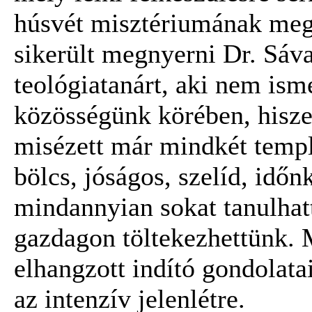
húsvét misztériumának megé
sikerült megnyerni Dr. Sáv
teológiatanárt, aki nem ism
közösségünk körében, hisz
misézett már mindkét tem
bölcs, jóságos, szelíd, idő
mindannyian sokat tanulhat
gazdagon töltekezhettünk. 
elhangzott indító gondolata
az intenzív jelenlétre.