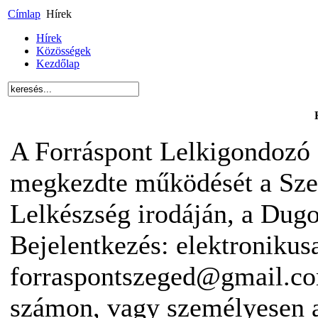
Címlap
Hírek
Hírek
Közösségek
Kezdőlap
A Forráspont Lelkigondozó 
megkezdte működését a Sze
Lelkészség irodáján, a Dugon
Bejelentkezés: elektronikus
forraspontszeged@gmail.co
számon, vagy személyesen 