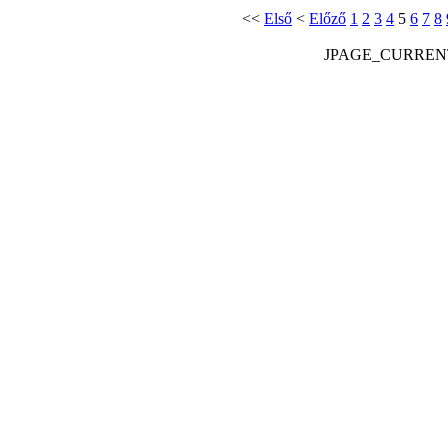
<<
Első
<
Előző
1
2
3
4
5
6
7
8
JPAGE_CURREN