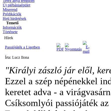
Teréz anya templom
Új plébániaépület
Miserend
Prédikációk
Heti hirdetések
Temető
Információk
Története
Hírek
Passiójáték a Ligetben
Írta: Lucz Ilona
"Királyi zászló jár elől, ker
Ezzel a szép népénekkel ind
keretet adva - a virágvasárn
Csíksomlyói passiójáték az