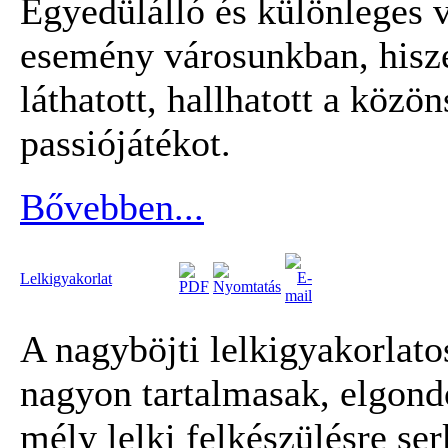
Egyedülálló és különleges v
esemény városunkban, hisz
láthatott, hallhatott a köz
passiójátékot.
Bővebben...
Lelkigyakorlat
A nagyböjti lelkigyakorlat
nagyon tartalmasak, elgond
mély lelki felkészülésre se