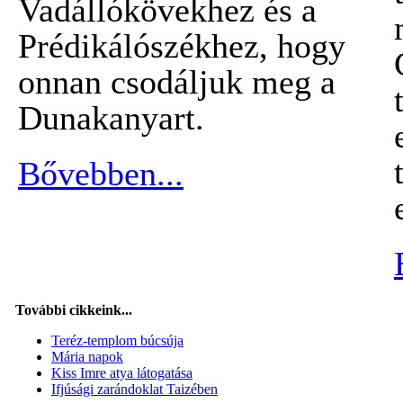
Vadállókövekhez és a
Prédikálószékhez, hogy
onnan csodáljuk meg a
Dunakanyart.
Bővebben...
További cikkeink...
Teréz-templom búcsúja
Mária napok
Kiss Imre atya látogatása
Ifjúsági zarándoklat Taizében