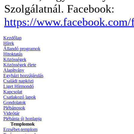
Szolgálatnál. Facebook:
https://www.facebook.com/
Kezdőlap
Hírek
Állandó programok
Hitoktatás
Közösségek
Közösségek élete
Alapítvány
Egyházi hozzájárulás
Családi napközi
Liget Hírmondó
Kapcsolat
Csatlakozó lapok
Gondolatok
Plébánosok
Videótár
Plébánia új honlapja
Templomok
Erzsébet-templom