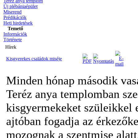
Teréz anya templom
Új plébániaépület
Miserend
Prédikációk
Heti hirdetések
Temető
Információk
Története
Hírek
Kisgyerekes családok miséje
Minden hónap második vasá
Teréz anya templomban szen
kisgyermekeket szüleikkel e
ajtóban fogadja az érkezőke
mozognak a szentmise alatt,