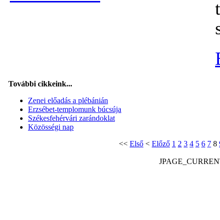
További cikkeink...
Zenei előadás a plébánián
Erzsébet-templomunk búcsúja
Székesfehérvári zarándoklat
Közösségi nap
<<
Első
<
Előző
1
2
3
4
5
6
7
8
JPAGE_CURREN