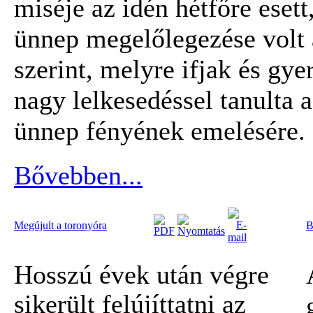
miséje az idén hétfőre esett
ünnep megelőlegezése volt
szerint, melyre ifjak és gye
nagy lelkesedéssel tanulta a
ünnep fényének emelésére.
Bővebben...
Megújult a toronyóra
B
Hosszú
évek után végre
sikerült felújíttatni
az