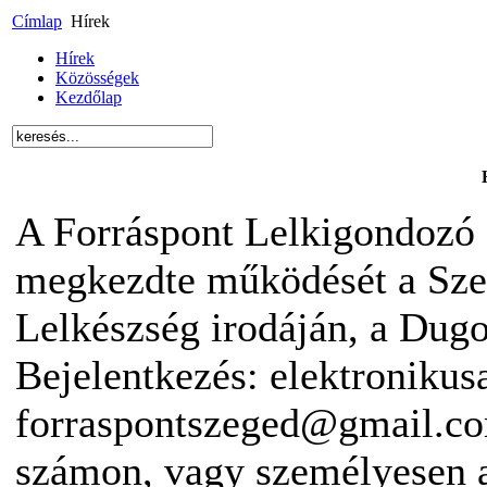
Címlap
Hírek
Hírek
Közösségek
Kezdőlap
A Forráspont Lelkigondozó 
megkezdte működését a Sze
Lelkészség irodáján, a Dugon
Bejelentkezés: elektronikus
forraspontszeged@gmail.co
számon, vagy személyesen 