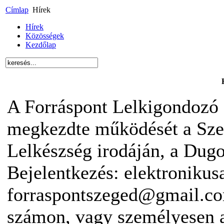
Címlap
Hírek
Hírek
Közösségek
Kezdőlap
A Forráspont Lelkigondozó 
megkezdte működését a Sze
Lelkészség irodáján, a Dugon
Bejelentkezés: elektronikus
forraspontszeged@gmail.co
számon, vagy személyesen 