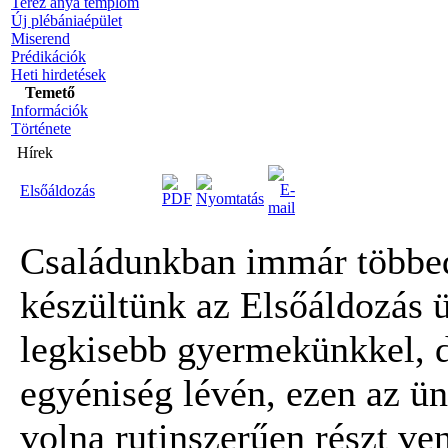
Teréz anya templom
Új plébániaépület
Miserend
Prédikációk
Heti hirdetések
Temető
Információk
Története
Hírek
Elsőáldozás
Családunkban immár többe
készültünk az Elsőáldozás ü
legkisebb gyermekünkkel,
egyéniség lévén, ezen az ü
volna rutinszerűen részt ven