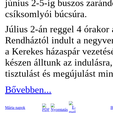
június 2-5-ig buszos zaránd
csíksomlyói búcsúra.
Július 2-án reggel 4 órakor
Rendháztól indult a negyve
a Kerekes házaspár vezetés
készen álltunk az indulásra
tisztulást és megújulást m
Bővebben...
Mária napok
B