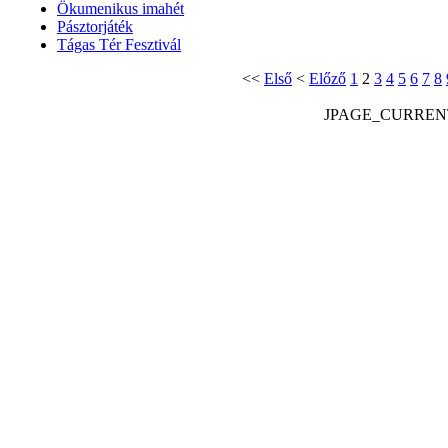
Ökumenikus imahét
Pásztorjáték
Tágas Tér Fesztivál
<<
Első
<
Előző
1
2
3
4
5
6
7
8
JPAGE_CURREN