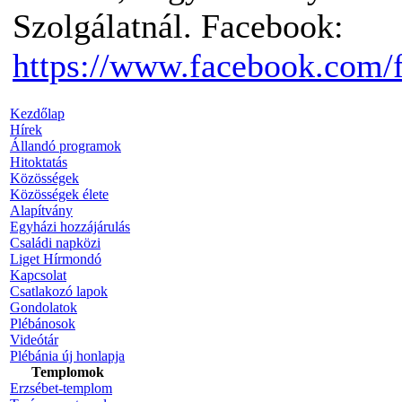
Szolgálatnál. Facebook:
https://www.facebook.com/
Kezdőlap
Hírek
Állandó programok
Hitoktatás
Közösségek
Közösségek élete
Alapítvány
Egyházi hozzájárulás
Családi napközi
Liget Hírmondó
Kapcsolat
Csatlakozó lapok
Gondolatok
Plébánosok
Videótár
Plébánia új honlapja
Templomok
Erzsébet-templom