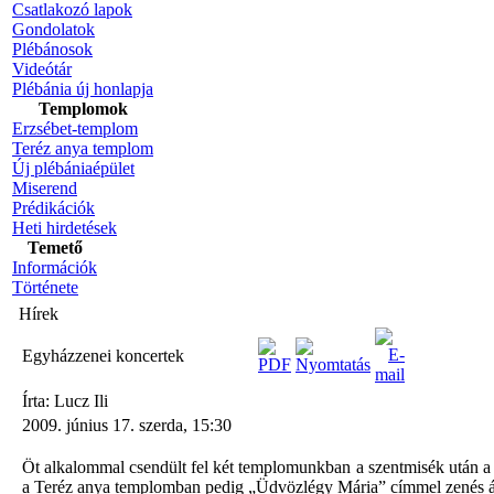
Csatlakozó lapok
Gondolatok
Plébánosok
Videótár
Plébánia új honlapja
Templomok
Erzsébet-templom
Teréz anya templom
Új plébániaépület
Miserend
Prédikációk
Heti hirdetések
Temető
Információk
Története
Hírek
Egyházzenei koncertek
Írta: Lucz Ili
2009. június 17. szerda, 15:30
Öt alkalommal csendült fel két templomunkban a szentmisék után a
a Teréz anya templomban pedig „Üdvözlégy Mária” címmel zenés áh