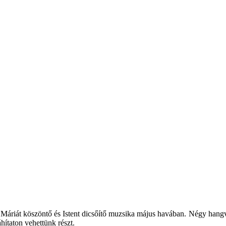
 Máriát köszöntő és Istent dicsőítő muzsika május havában. Négy hang
ítaton vehettünk részt.