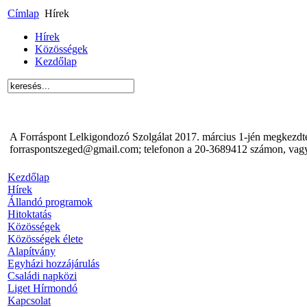
Címlap
Hírek
Hírek
Közösségek
Kezdőlap
A Forráspont Lelkigondozó Szolgálat 2017. március 1-jén megkezdte 
forraspontszeged@gmail.com; telefonon a 20-3689412 számon, vagy
Kezdőlap
Hírek
Állandó programok
Hitoktatás
Közösségek
Közösségek élete
Alapítvány
Egyházi hozzájárulás
Családi napközi
Liget Hírmondó
Kapcsolat