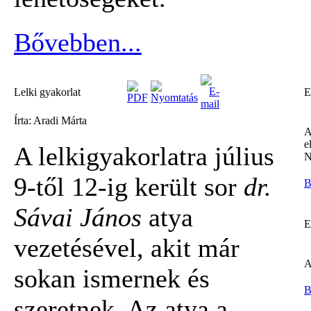
Bővebben...
Lelki gyakorlat
E
Írta: Aradi Márta
A
e
A lelkigyakorlatra július
N
9-től 12-ig került sor
dr.
B
Sávai János
atya
E
vezetésével, akit már
A
sokan ismernek és
B
szeretnek. Az atya a