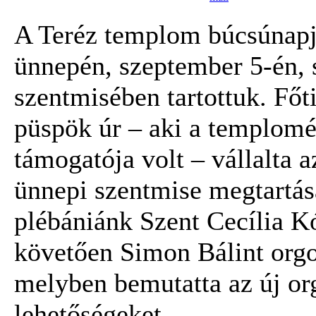
A Teréz templom búcsúnapj
ünnepén, szeptember 5-én, 
szentmisében tartottuk. Fő
püspök úr – aki a templomé
támogatója volt – vállalta a
ünnepi szentmise megtartás
plébániánk Szent Cecília Kó
követően Simon Bálint orgo
melyben bemutatta az új or
lehetőségeket.