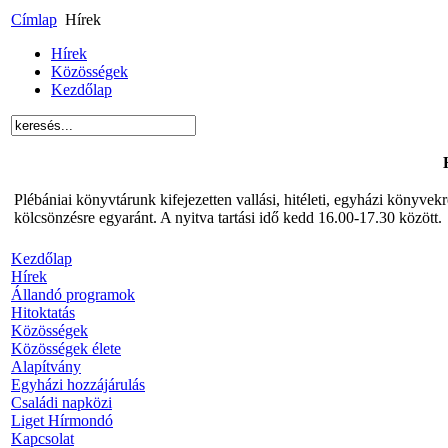
Címlap
Hírek
Hírek
Közösségek
Kezdőlap
Plébániai könyvtárunk kifejezetten vallási, hitéleti, egyházi könyve
kölcsönzésre egyaránt. A nyitva tartási idő kedd 16.00-17.30 között.
Kezdőlap
Hírek
Állandó programok
Hitoktatás
Közösségek
Közösségek élete
Alapítvány
Egyházi hozzájárulás
Családi napközi
Liget Hírmondó
Kapcsolat