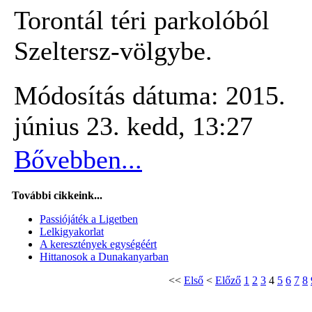
Torontál téri parkolóból
Szeltersz-völgybe.
Módosítás dátuma: 2015.
június 23. kedd, 13:27
Bővebben...
További cikkeink...
Passiójáték a Ligetben
Lelkigyakorlat
A keresztények egységéért
Hittanosok a Dunakanyarban
<<
Első
<
Előző
1
2
3
4
5
6
7
8