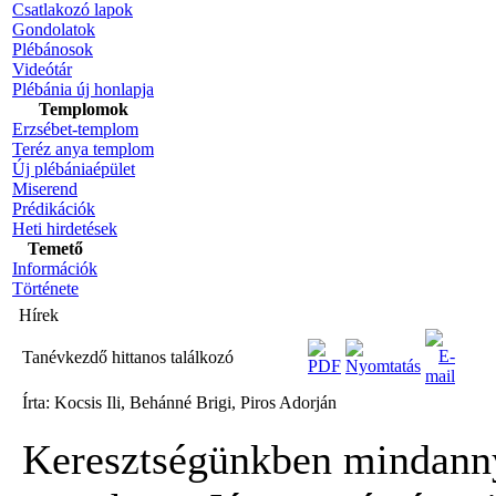
Csatlakozó lapok
Gondolatok
Plébánosok
Videótár
Plébánia új honlapja
Templomok
Erzsébet-templom
Teréz anya templom
Új plébániaépület
Miserend
Prédikációk
Heti hirdetések
Temető
Információk
Története
Hírek
Tanévkezdő hittanos találkozó
Írta: Kocsis Ili, Behánné Brigi, Piros Adorján
Keresztségünkben mindann